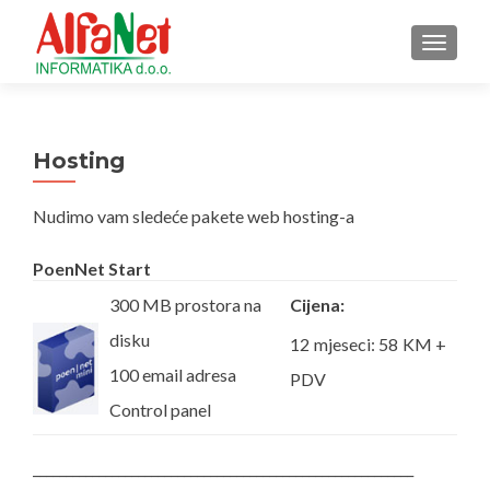
TOGGL
Hosting
Nudimo vam sledeće pakete web hosting-a
PoenNet Start
300 MB prostora na
Cijena:
disku
12 mjeseci: 58 KM +
100 email adresa
PDV
Control panel
__________________________________________________________